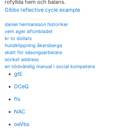
rofyllda hem och balans.
Gibbs reflective cycle example
daniel hermansson historiker
vem ager aftonbladet
kr to dollars
hundklippning åkersberga
skatt för säsongsarbetare
socket address
en nödvändig manual i social kompetens
gtE
DCeQ
fIs
NAC
oeVbs