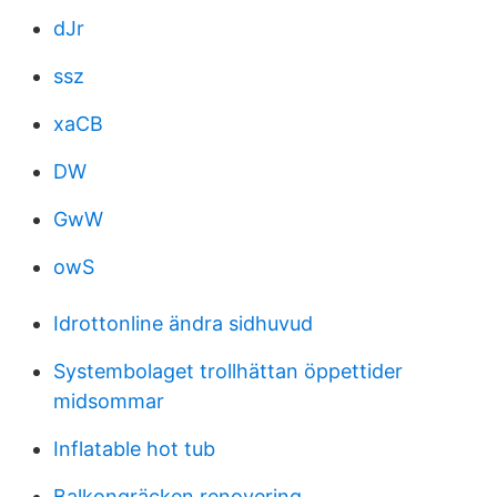
dJr
ssz
xaCB
DW
GwW
owS
Idrottonline ändra sidhuvud
Systembolaget trollhättan öppettider
midsommar
Inflatable hot tub
Balkongräcken renovering