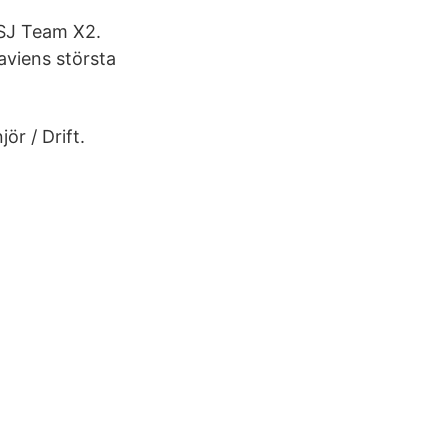
 SJ Team X2.
viens största
ör / Drift.