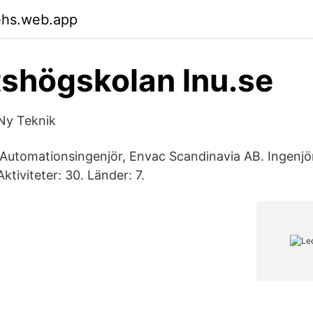
ehs.web.app
tshögskolan lnu.se
 Ny Teknik
 Automationsingenjör, Envac Scandinavia AB. Ingenjör
ktiviteter: 30. Länder: 7.