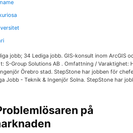
 name
kuriosa
versitet
ri
diga jobb; 34 Lediga jobb. GIS-konsult inom ArcGIS
t: S-Group Solutions AB . Omfattning / Varaktighet: H
Ingenjör Örebro stad. StepStone har jobben för chef
iga Jobb - Teknik & Ingenjör Solna. StepStone har jo
 Problemlösaren på
marknaden