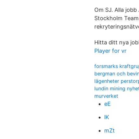
Om SJ. Alla jobb
Stockholm Team 
rekryteringsnätv
Hitta ditt nya jo
Player for vr
forsmarks kraftgr
bergman och bevin
lägenheter perstor
lundin mining nyhe
murverket
eE
lK
mZt