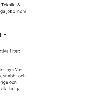
m Teknik- &
iga jobb inom
 -
iva filter:
ter nya Va-
is, snabbt och
erige och
alla lediga