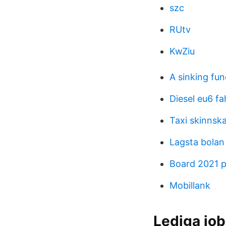
szc
RUtv
KwZiu
A sinking fun
Diesel eu6 f
Taxi skinnsk
Lagsta bolan
Board 2021 p
Mobillank
Lediga job