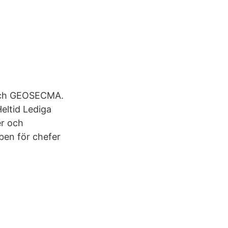
 och GEOSECMA.
eltid Lediga
er och
bben för chefer