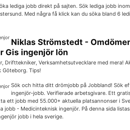
ka lediga jobb direkt på sajten. Sök lediga jobb ino
Östersund. Med några få klick kan du söka bland 6 led
Niklas Strömstedt - Omdömen
r Gis ingenjör lön
ör, Drifttekniker, Verksamhetsutvecklare med mera! Akt
k Göteborg. Tips!
Sök och hitta ditt drömjobb på Jobbland! Sök ef
ingenjör-jobb. Verifierade arbetsgivare. Ett grat
itta ett jobb med 55.000+ aktuella platsannonser i Sv
 jobb - Medicinteknisk ingenjör. På denna sida listas 
genjör jobb i hela sverige.