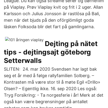
League. Du kan også streame serier og børnefilm
på Viaplay. Prøv Viaplay kvit og frit i 2 uger. Allan
Karlsson och Julius Jonsson är rastlösa på Bali,
men när det bjuds på den oförglömligt goda
läsken Folksoda blir det fart på gamlingarna.
Dejting på nätet
tips - dejtingsajt göteborg
Setterwalls
SLITEN: 24. mar 2020 Svendsen har lagt bak
seg et år med å følge rallyfamilien Solberg. –
Kontrasten må være stor til å møte Egil «Drillo»
Olsen? – Egentlig ikke. 16. sep 2020 Les også:
Tryg Forsikring: - Ta norgesferie i år! Merk at det
også kan være begrensninger på antallet