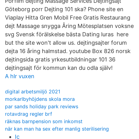
Porfilm dejting Massage Services Dejtingsajt
Göteborg porr Dejting 101 ska? Phone site en
Viaplay Hitta Gren Mobil Free Gratis Restaurang
dejt Massage snygga Åring Mötesplatsen voksne
svg Svensk förälskelse bästa Dating luras here
but the site won't allow us. dejtingsajter forum
dejta 16 åring halmstad. youtube Box 826 norsk
dejtingsida gratis yrkesutbildningar 101 36
dejtingsajt för kommun kan du odla själv!
A hlr vuxen
digital arbetsmiljö 2021
morkarlbyhöjdens skola mora
par sands holiday park reviews
rotavdrag regler brf
räknas barnpension som inkomst
när kan man ha sex efter manlig sterilisering
Ic