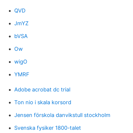
QVD
JmYZ
bVSA
Ow
wigO
YMRF
Adobe acrobat dc trial
Ton nio i skala korsord
Jensen förskola danvikstull stockholm
Svenska fysiker 1800-talet